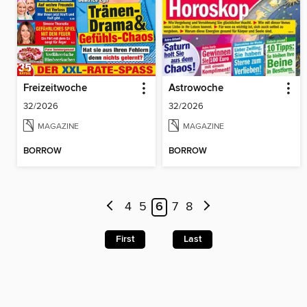
Freizeitwoche
Astrowoche
32/2026
32/2026
MAGAZINE
MAGAZINE
BORROW
BORROW
4
5
6
7
8
First
Last